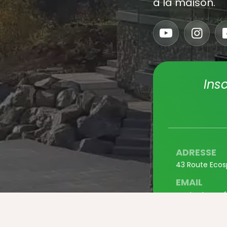
à la maison.
Ins
ADRESSE
43 Route Ecos
EMAIL
contact@myf
TÉLÉPHON
+33 3 67 37 0