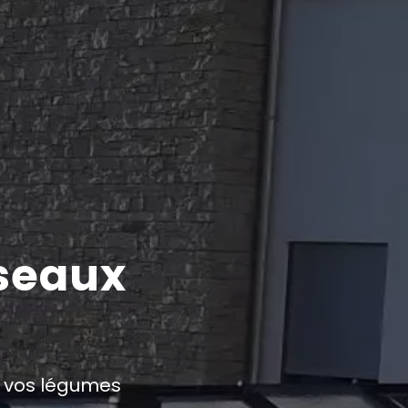
éseaux
r vos légumes