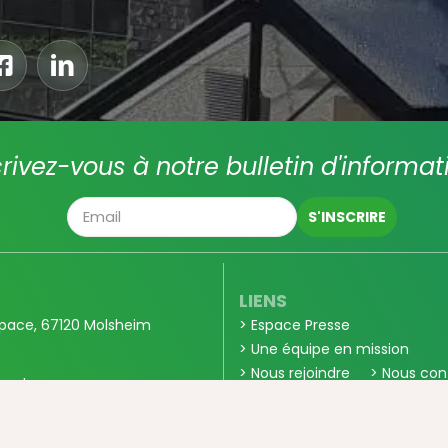
crivez-vous à notre bulletin d'informat
LIENS
pace, 67120 Molsheim
> Espace Presse
> Une équipe en mission
> Nous rejoindre
> Nous con
ood.eu
> Partenaires
E
JURIDIQUE
0 56