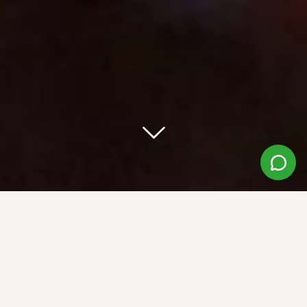
WARUM EIN AQUAPONIC-
GEWÄCHSHAUS?
Aquaponik ist ein nachhaltiges Anbausystem, das
Fische und Pflanzen kombiniert
. Dank natürlicher