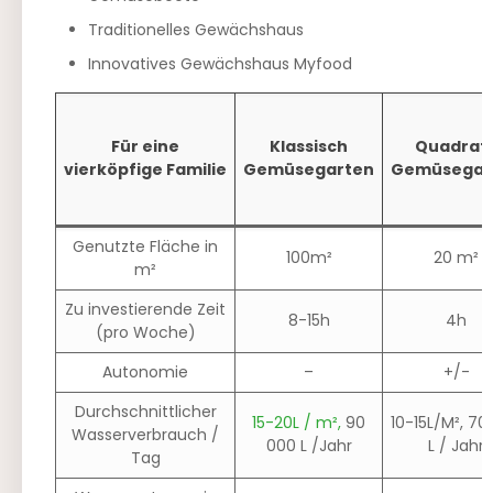
Traditionelles Gewächshaus
Innovatives Gewächshaus Myfood
Für eine
Klassisch
Quadrat
vierköpfige Familie
Gemüsegarten
Gemüsegar
Genutzte Fläche in
100m²
20 m²
m²
Zu investierende Zeit
8-15h
4h
(pro Woche)
Autonomie
–
+/-
Durchschnittlicher
15-20L / m²,
90
10-15L/M², 70
Wasserverbrauch /
000 L /Jahr
L / Jahr
Tag