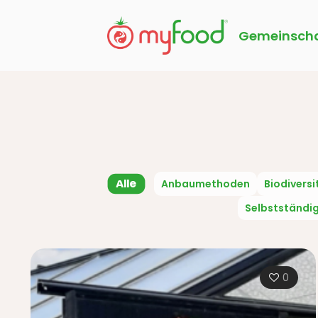
Gemeinscha
Alle
Anbaumethoden
Biodiversi
Selbstständi
0