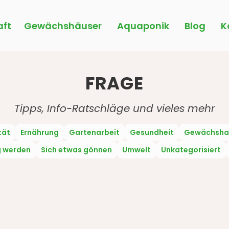
ft
Gewächshäuser
Aquaponik
Blog
K
FRAGE
Tipps, Info-Ratschläge und vieles mehr
tät
Ernährung
Gartenarbeit
Gesundheit
Gewächsha
g werden
Sich etwas gönnen
Umwelt
Unkategorisiert